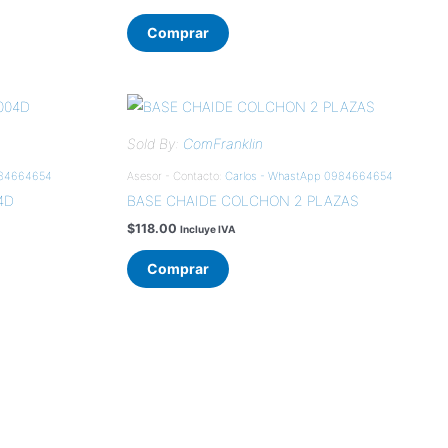
Comprar
Sold By:
ComFranklin
984664654
Asesor - Contacto:
Carlos - WhastApp 0984664654
4D
BASE CHAIDE COLCHON 2 PLAZAS
$
118.00
Incluye IVA
Comprar