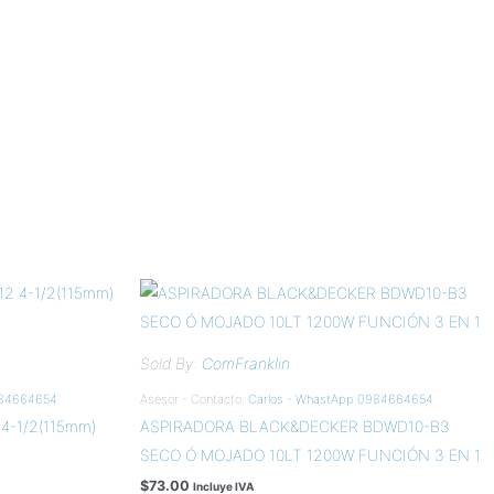
Sold By:
ComFranklin
984664654
Asesor - Contacto:
Carlos - WhastApp 0984664654
-1/2(115mm)
ASPIRADORA BLACK&DECKER BDWD10-B3
SECO Ó MOJADO 10LT 1200W FUNCIÓN 3 EN 1
$
73.00
Incluye IVA