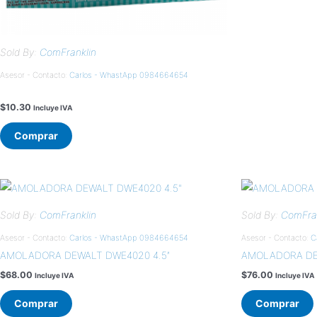
Sold By:
ComFranklin
Asesor - Contacto:
Carlos - WhastApp 0984664654
$
10.30
Incluye IVA
Comprar
Sold By:
ComFranklin
Sold By:
ComFran
Asesor - Contacto:
Carlos - WhastApp 0984664654
Asesor - Contacto:
C
AMOLADORA DEWALT DWE4020 4.5″
AMOLADORA DEW
$
68.00
$
76.00
Incluye IVA
Incluye IVA
Comprar
Comprar