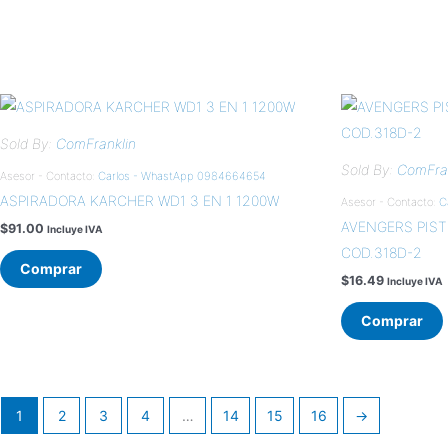
Sold By:
ComFranklin
Sold By:
ComFran
Asesor - Contacto:
Carlos - WhastApp 0984664654
ASPIRADORA KARCHER WD1 3 EN 1 1200W
Asesor - Contacto:
C
AVENGERS PIS
$
91.00
Incluye IVA
COD.318D-2
Comprar
$
16.49
Incluye IVA
Comprar
1
2
3
4
…
14
15
16
→