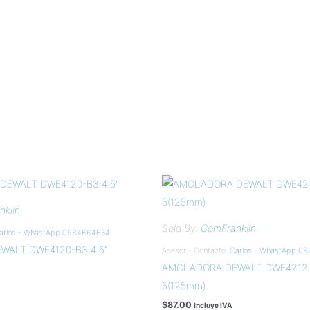
klin
Sold By:
ComFranklin
arlos - WhastApp 0984664654
ALT DWE4120-B3 4.5″
Asesor - Contacto:
Carlos - WhastApp 0
AMOLADORA DEWALT DWE4212 4
5(125mm)
$
87.00
Incluye IVA