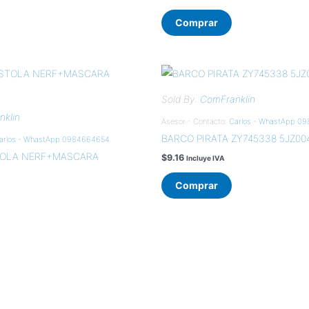
Comprar
Sold By:
ComFranklin
klin
Asesor - Contacto:
Carlos - WhastApp 0
BARCO PIRATA ZY745338 5JZ00
arlos - WhastApp 0984664654
TOLA NERF+MASCARA
$
9.16
Incluye IVA
Comprar