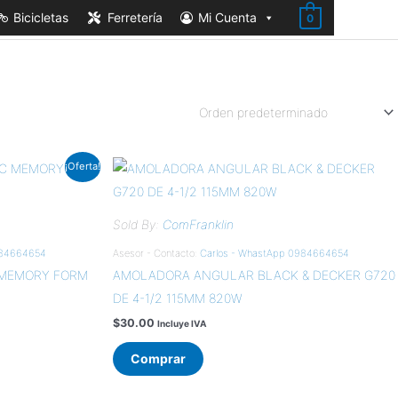
Bicicletas
Ferretería
Mi Cuenta
0
¡Oferta!
Sold By:
ComFranklin
984664654
Asesor - Contacto:
Carlos - WhastApp 0984664654
 MEMORY FORM
AMOLADORA ANGULAR BLACK & DECKER G720
DE 4-1/2 115MM 820W
$
30.00
Incluye IVA
Comprar