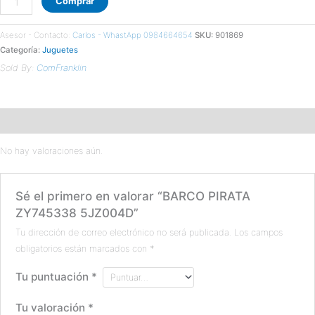
Comprar
Asesor - Contacto:
Carlos - WhastApp 0984664654
SKU:
901869
Categoría:
Juguetes
Sold By:
ComFranklin
Valoraciones (0)
No hay valoraciones aún.
Sé el primero en valorar “BARCO PIRATA
ZY745338 5JZ004D”
Tu dirección de correo electrónico no será publicada.
Los campos
obligatorios están marcados con
*
Tu puntuación
*
Tu valoración
*