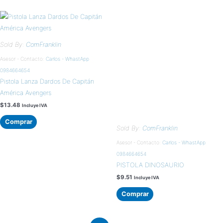
Sold By:
ComFranklin
Asesor - Contacto:
Carlos - WhastApp
0984664654
Pistola Lanza Dardos De Capitán
América Avengers
$
13.48
Incluye IVA
Comprar
Sold By:
ComFranklin
Asesor - Contacto:
Carlos - WhastApp
0984664654
PISTOLA DINOSAURIO
$
9.51
Incluye IVA
Comprar