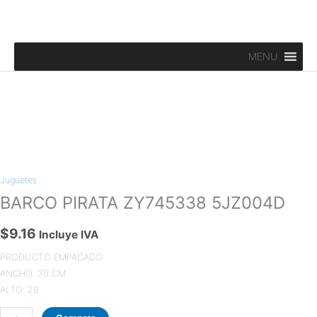
Ir
al
contenido
MENU
BARCO
PIRATA
Juguetes
ZY745338
5JZ004D
BARCO PIRATA ZY745338 5JZ004D
cantidad
$
9.16
Incluye IVA
PRODUCTO EMPACADO
ANCHO :30 CM
ALTO: 28