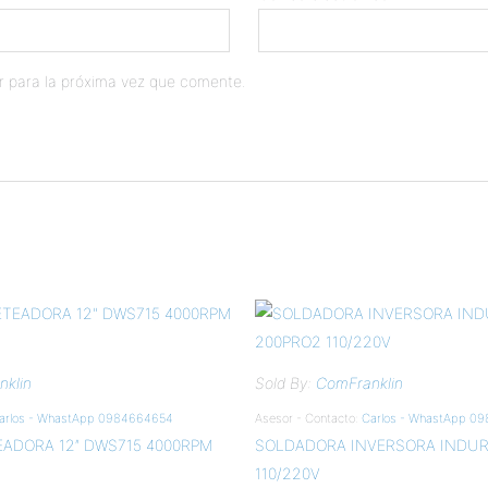
r para la próxima vez que comente.
klin
Sold By:
ComFranklin
arlos - WhastApp 0984664654
Asesor - Contacto:
Carlos - WhastApp 0
EADORA 12″ DWS715 4000RPM
SOLDADORA INVERSORA INDUR
110/220V