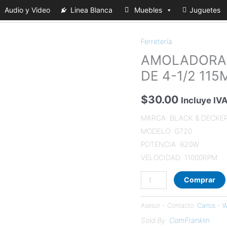
Audio y Video
Linea Blanca
Muebles
Juguetes
Ferretería
AMOLADORA
AMOLADORA 
ANGULAR
BLACK
DE 4-1/2 11
&
DECKER
$
30.00
Incluye IV
G720
MARCA: BLACK & DECKE
DE
MODELO: G720
4-
POTENCIA: 820W
1/2
VELOCIDAD: 11000RPM
115MM
820W
Comprar
cantidad
Asesor - Contacto:
Carlos -
Sold By:
ComFranklin