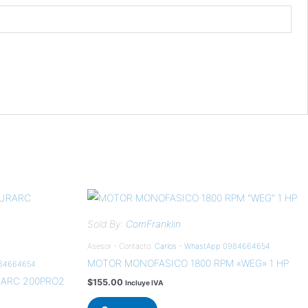
Sold By:
ComFranklin
Asesor - Contacto:
Carlos - WhastApp 0984664654
MOTOR MONOFASICO 1800 RPM «WEG» 1 HP
984664654
ARC 200PRO2
$
155.00
Incluye IVA