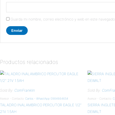
Guarda mi nombre, correo electrónico y web en este navegado
Productos relacionados
Sold By:
ComFranklin
Sold By:
ComFran
Asesor - Contacto:
Carlos - WhastApp 0984664654
Asesor - Contacto:
C
TALADRO INALAMBRICO PERCUTOR EAGLE 1/2″
SIERRA INGLET
21V 1.5AH
DEWALT