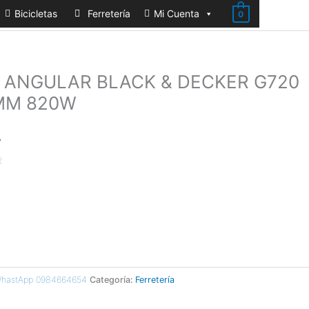
Bicicletas
Ferretería
Mi Cuenta
0
ANGULAR BLACK & DECKER G720
5MM 820W
A
R
 WhastApp 0984664654
Categoría:
Ferretería