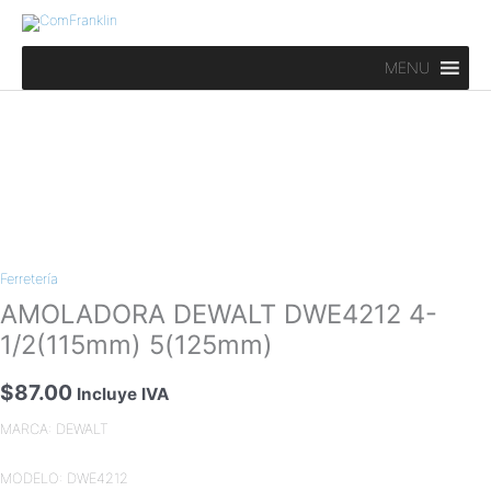
Ir
al
contenido
MENU
AMOLADORA
DEWALT
Ferretería
DWE4212
4-
AMOLADORA DEWALT DWE4212 4-
1/2(115mm)
1/2(115mm) 5(125mm)
5(125mm)
cantidad
$
87.00
Incluye IVA
MARCA: DEWALT
MODELO: DWE4212