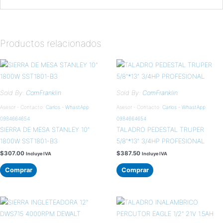
Productos relacionados
Sold By:
ComFranklin
Sold By:
ComFranklin
Asesor - Contacto:
Carlos - WhastApp
Asesor - Contacto:
Carlos - WhastApp
0984664654
0984664654
SIERRA DE MESA STANLEY 10″
TALADRO PEDESTAL TRUPER
1800W SST1801-B3
5/8″*13″ 3/4HP PROFESIONAL
$
307.00
$
387.50
Incluye IVA
Incluye IVA
Comprar
Comprar