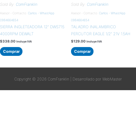
Sold By:
ComFranklin
Sold By:
ComFranklin
Asesor - Contacto:
Carlos - WhastApp
Asesor - Contacto:
Carlos - WhastApp
0984664654
0984664654
SIERRA INGLETEADORA 12″ DWS715
TALADRO INALAMBRICO
4000RPM DEWALT
PERCUTOR EAGLE 1/2″ 21V 1.5AH
$
338.00
$
129.00
Incluye IVA
Incluye IVA
Comprar
Comprar
Copyright © 2026
ComFranklin
| Desarrollado por WebMaster