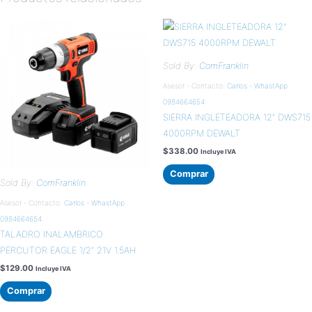
Sold By:
ComFranklin
Asesor - Contacto:
Carlos - WhastApp
0984664654
SIERRA INGLETEADORA 12″ DWS715
4000RPM DEWALT
$
338.00
Incluye IVA
Comprar
Sold By:
ComFranklin
Asesor - Contacto:
Carlos - WhastApp
0984664654
TALADRO INALAMBRICO
PERCUTOR EAGLE 1/2″ 21V 1.5AH
$
129.00
Incluye IVA
Comprar