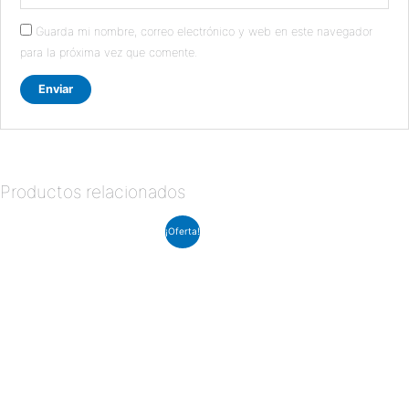
Guarda mi nombre, correo electrónico y web en este navegador
para la próxima vez que comente.
Productos relacionados
El
El
¡Oferta!
precio
precio
original
actual
era:
es:
$255.00.
$242.00.