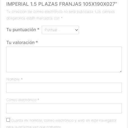
IMPERIAL 1.5 PLAZAS FRANJAS 105X190X027”
Tu dirección de correo electrónico no será publicada.
Los campos
obligatorios están marcados con
*
Tu puntuación
*
Tu valoración
*
Nombre
*
Correo electrónico
*
Guarda mi nombre, correo electrónico y web en este navegador
para la próxima vez que comente.