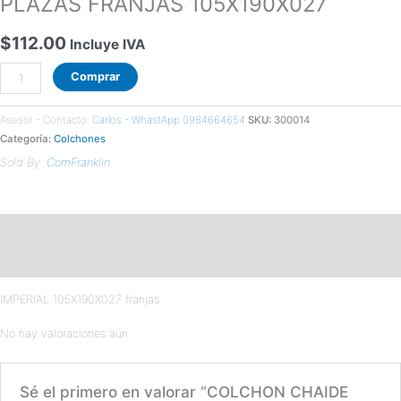
PLAZAS FRANJAS 105X190X027
$
112.00
Incluye IVA
Comprar
Asesor - Contacto:
Carlos - WhastApp 0984664654
SKU:
300014
Categoría:
Colchones
Sold By:
ComFranklin
Descripción
Valoraciones (0)
IMPERIAL 105X190X027 franjas
No hay valoraciones aún.
Sé el primero en valorar “COLCHON CHAIDE