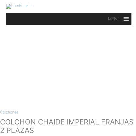
Ir
al
contenido
MENU
COLCHON
CHAIDE
IMPERIAL
FRANJAS
2
PLAZAS
cantidad
Colchones
COLCHON CHAIDE IMPERIAL FRANJAS
2 PLAZAS