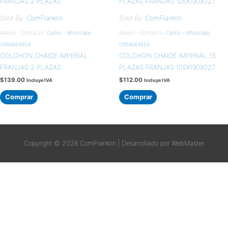
Sold By:
ComFranklin
Sold By:
ComFranklin
Asesor - Contacto:
Carlos - WhastApp
Asesor - Contacto:
Carlos - WhastApp
0984664654
0984664654
COLCHON CHAIDE IMPERIAL
COLCHON CHAIDE IMPERIAL 1.5
FRANJAS 2 PLAZAS
PLAZAS FRANJAS 105X190X027
$
139.00
$
112.00
Incluye IVA
Incluye IVA
Comprar
Comprar
Copyright © 2026
ComFranklin
| Desarrollado por WebMaster