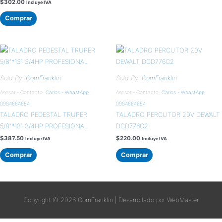
$
302.00
Incluye IVA
Comprar
Sold By:
ComFranklin
Sold By:
ComFranklin
Asesor - Contacto:
Carlos - WhastApp
Asesor - Contacto:
Carlos - WhastApp
0984664654
0984664654
TALADRO PEDESTAL TRUPER
TALADRO PERCUTOR 20V DEWALT
5/8″*13″ 3/4HP PROFESIONAL
DCD776C2
$
387.50
$
220.00
Incluye IVA
Incluye IVA
Comprar
Comprar
Copyright © 2026
ComFranklin
| Desarrollado por WebMaster