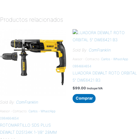
Productos relacionados
Sold By:
ComFranklin
Asesor - Contacto:
Carlos - WhastApp
0984664654
LIJADORA DEWALT ROTO ORBITAL
5” DWE6421 B3
$
99.00
Incluye IVA
Comprar
Sold By:
ComFranklin
Asesor - Contacto:
Carlos - WhastApp
0984664654
ROTOMARTILLO SDS PLUS
DEWALT D25134K 1-1/8″ 28MM