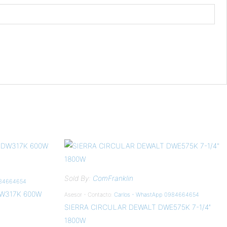
Sold By:
ComFranklin
984664654
W317K 600W
Asesor - Contacto:
Carlos - WhastApp 0984664654
SIERRA CIRCULAR DEWALT DWE575K 7-1/4″
1800W