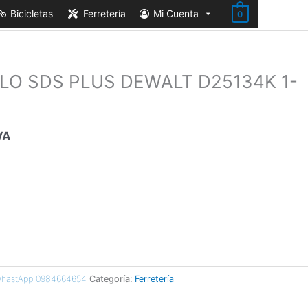
Bicicletas
Ferretería
Mi Cuenta
0
O SDS PLUS DEWALT D25134K 1-
VA
 WhastApp 0984664654
Categoría:
Ferretería