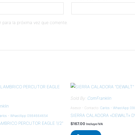
r para la próxima vez que comente.
Sold By:
ComFranklin
klin
Asesor - Contacto:
Carlos - WhastApp 0
SIERRA CALADORA «DEWALT» D
arlos - WhastApp 0984664654
MBRICO PERCUTOR EAGLE 1/2″
$
167.00
Incluye IVA