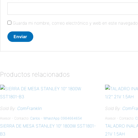
Guarda mi nombre, correo electrónico y web en este navegado
Productos relacionados
Sold By:
ComFranklin
Sold By:
ComFran
Asesor - Contacto:
Carlos - WhastApp 0984664654
Asesor - Contacto:
C
SIERRA DE MESA STANLEY 10″ 1800W SST1801-
TALADRO INALA
B3
21V 1.5AH