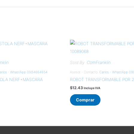
klin
Sold By:
ComFranklin
arlos - WhastApp 0984664654
Asesor - Contacto:
Carlos - WhastApp 0
TOLA NERF+MASCARA
ROBOT TRANSFORMABLE POR 2
$
12.43
Incluye IVA
Comprar