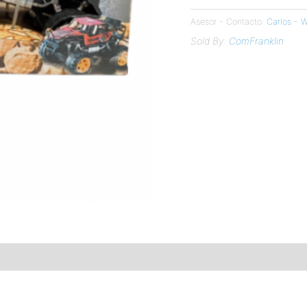
Asesor - Contacto:
Carlos -
Sold By:
ComFranklin