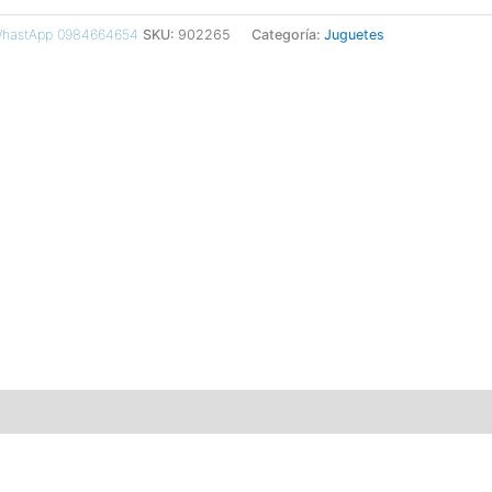
 WhastApp 0984664654
SKU:
902265
Categoría:
Juguetes