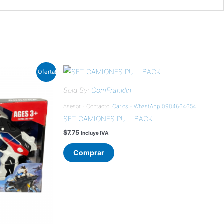
¡Oferta!
Sold By:
ComFranklin
Asesor - Contacto:
Carlos - WhastApp 0984664654
SET CAMIONES PULLBACK
$
7.75
Incluye IVA
Comprar