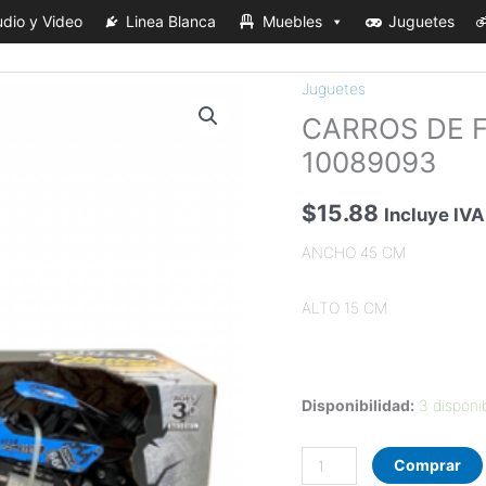
dio y Video
Linea Blanca
Muebles
Juguetes
Juguetes
CARROS
CARROS DE F
DE
FRICCION
10089093
METAL
X
$
15.88
Incluye IVA
2
ANCHO 45 CM
UN
HJ100
ALTO 15 CM
10089093
cantidad
Disponibilidad:
3 disponi
Comprar