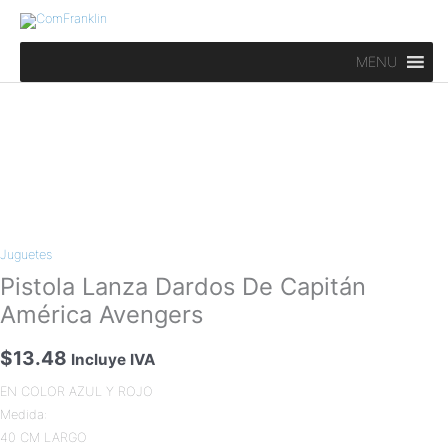
Ir
al
contenido
MENU
Pistola
Lanza
Juguetes
Dardos
De
Pistola Lanza Dardos De Capitán
Capitán
América Avengers
América
Avengers
$
13.48
Incluye IVA
cantidad
EN COLOR AZUL Y ROJO
Medida:
40 CM LARGO