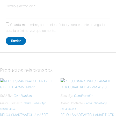
Correo electrónico
*
Guarda mi nombre, correo electrónico y web en este navegador
para la próxima vez que comente.
Productos relacionados
Sold By:
ComFranklin
Sold By:
ComFranklin
Asesor - Contacto:
Carlos - WhastApp
Asesor - Contacto:
Carlos - WhastApp
0984664654
0984664654
RELOJ SMARTWATCH AMAZFIT
RELOJ SMARTWATCH AMAFIT GTR