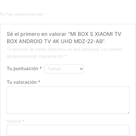
No hay valoraciones aún.
Sé el primero en valorar “MI BOX S XIAOMI TV
BOX ANDROID TV 4K UHD MDZ-22-AB”
Tu dirección de correo electrónico no será publicada.
Los campos
obligatorios están marcados con
*
Tu puntuación
*
Tu valoración
*
Nombre
*