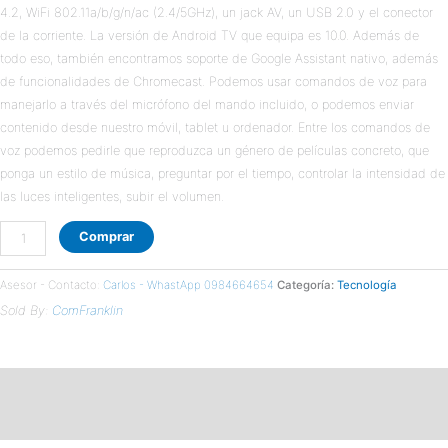
4.2, WiFi 802.11a/b/g/n/ac (2.4/5GHz), un jack AV, un USB 2.0 y el conector
22-
de la corriente. La versión de Android TV que equipa es 10.0. Además de
AB
todo eso, también encontramos soporte de Google Assistant nativo, además
cantidad
de funcionalidades de Chromecast. Podemos usar comandos de voz para
manejarlo a través del micrófono del mando incluido, o podemos enviar
contenido desde nuestro móvil, tablet u ordenador. Entre los comandos de
voz podemos pedirle que reproduzca un género de películas concreto, que
ponga un estilo de música, preguntar por el tiempo, controlar la intensidad de
las luces inteligentes, subir el volumen.
Comprar
Asesor - Contacto:
Carlos - WhastApp 0984664654
Categoría:
Tecnología
Sold By:
ComFranklin
Descripción
Valoraciones (0)