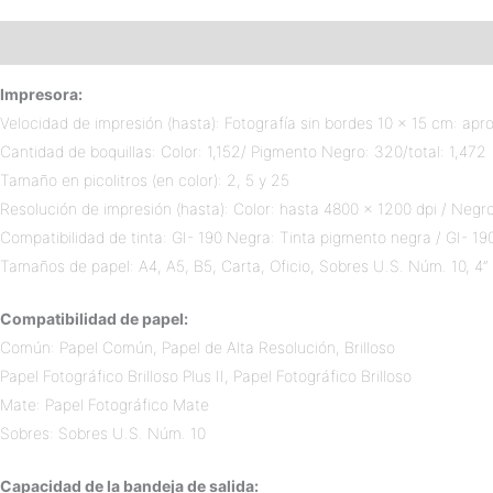
Descripción
Valoraciones (0)
Impresora:
Velocidad de impresión (hasta): Fotografía sin bordes 10 x 15 cm: apr
Cantidad de boquillas: Color: 1,152/ Pigmento Negro: 320/total: 1,472
Tamaño en picolitros (en color): 2, 5 y 25
Resolución de impresión (hasta): Color: hasta 4800 x 1200 dpi / Negr
Compatibilidad de tinta: GI- 190 Negra: Tinta pigmento negra / GI- 19
Tamaños de papel: A4, A5, B5, Carta, Oficio, Sobres U.S. Núm. 10, 4”
Compatibilidad de papel:
Común: Papel Común, Papel de Alta Resolución, Brilloso
Papel Fotográfico Brilloso Plus II, Papel Fotográfico Brilloso
Mate: Papel Fotográfico Mate
Sobres: Sobres U.S. Núm. 10
Capacidad de la bandeja de salida: