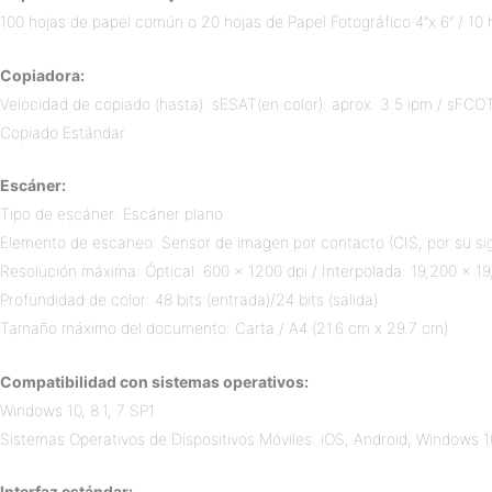
100 hojas de papel común o 20 hojas de Papel Fotográfico 4”x 6” / 10 h
Copiadora:
Velocidad de copiado (hasta): sESAT(en color): aprox. 3.5 ipm / sFCO
Copiado Estándar
Escáner:
Tipo de escáner: Escáner plano
Elemento de escaneo: Sensor de imagen por contacto (CIS, por su sigl
Resolución máxima: Óptical: 600 x 1200 dpi / Interpolada: 19,200 x 19
Profundidad de color: 48 bits (entrada)/24 bits (salida)
Tamaño máximo del documento: Carta / A4 (21.6 cm x 29.7 cm)
Compatibilidad con sistemas operativos:
Windows 10, 8.1, 7 SP1
Sistemas Operativos de Dispositivos Móviles: iOS, Android, Windows 1
Interfaz estándar: