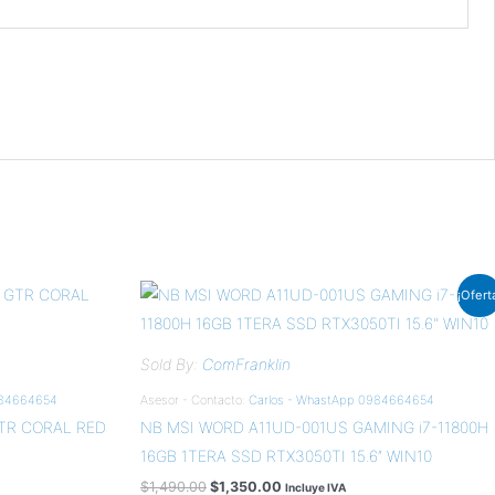
El
El
¡Ofert
precio
precio
original
actual
era:
es:
$1,490.00.
$1,350.00.
Sold By:
ComFranklin
984664654
Asesor - Contacto:
Carlos - WhastApp 0984664654
TR CORAL RED
NB MSI WORD A11UD-001US GAMING i7-11800H
16GB 1TERA SSD RTX3050TI 15.6″ WIN10
$
1,490.00
$
1,350.00
Incluye IVA