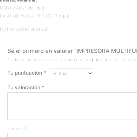
USB de Alta Velocidad
LAN Inalámbrica (IEEE 802.11b/g/n)
No hay valoraciones aún.
Sé el primero en valorar “IMPRESORA MULTI
Tu dirección de correo electrónico no será publicada.
Los campos
Tu puntuación
*
Tu valoración
*
Nombre
*