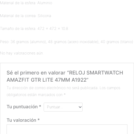
Material de la esfera: Aluminio
Material de la correa: Silicona
Tamaño de la esfera: 47.2 x 47.2 x 10.8
Peso: 36 gramos (alumino), 48 gramos (acero inoxidable), 40 gramos (titanio)
No hay valoraciones aún.
Sé el primero en valorar “RELOJ SMARTWATCH
AMAZFIT GTR LITE 47MM A1922”
Tu dirección de correo electrónico no será publicada.
Los campos
obligatorios están marcados con
*
Tu puntuación
*
Tu valoración
*