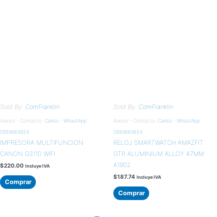
Sold By:
ComFranklin
Sold By:
ComFranklin
Asesor - Contacto:
Carlos - WhastApp
Asesor - Contacto:
Carlos - WhastApp
0984664654
0984664654
IMPRESORA MULTIFUNCION
RELOJ SMARTWATCH AMAZFIT
CANON G3110 WIFI
GTR ALUMINIUM ALLOY 47MM
A1902
$
220.00
Incluye IVA
$
187.74
Incluye IVA
Comprar
Comprar