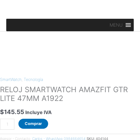
Ir
al
contenido
MENU
RELOJ
SMARTWATCH
SmartWatch
,
Tecnología
AMAZFIT
GTR
RELOJ SMARTWATCH AMAZFIT GTR
LITE
LITE 47MM A1922
47MM
A1922
$
145.55
Incluye IVA
cantidad
Comprar
Asesor - Contacto:
Carlos - WhastApp 0984664654
SKU:
404144