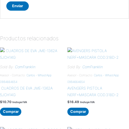
Productos relacionados
Sold By:
ComFranklin
Sold By:
ComFranklin
Asesor - Contacto:
Carlos - WhastApp
Asesor - Contacto:
Carlos - WhastApp
0984664654
0984664654
CUADROS DE EVA JME-1362A
AVENGERS PISTOLA
5JCH14G
NERF+MASCARA COD.318D-2
$
10.70
$
16.49
Incluye IVA
Incluye IVA
Comprar
Comprar