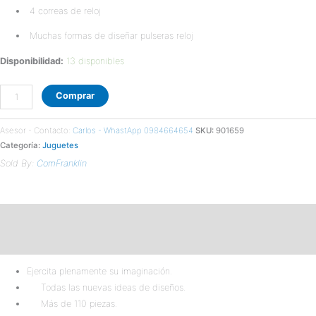
4 correas de reloj
Muchas formas de diseñar pulseras reloj
Disponibilidad:
13 disponibles
Comprar
Asesor - Contacto:
Carlos - WhastApp 0984664654
SKU:
901659
Categoría:
Juguetes
Sold By:
ComFranklin
Descripción
Valoraciones (0)
Ejercita plenamente su imaginación.
Todas las nuevas ideas de diseños.
Más de 110 piezas.