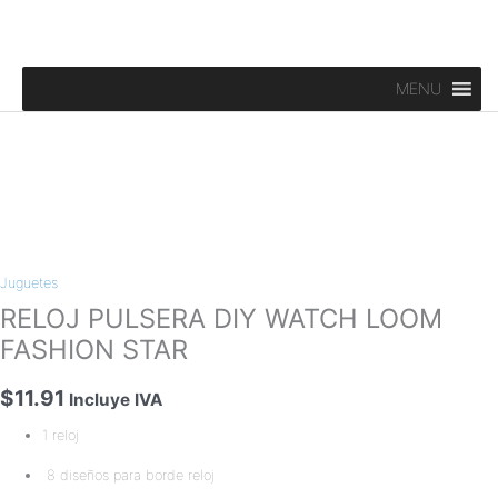
Ir
al
contenido
MENU
RELOJ
PULSERA
Juguetes
DIY
WATCH
RELOJ PULSERA DIY WATCH LOOM
LOOM
FASHION STAR
FASHION
STAR
$
11.91
Incluye IVA
cantidad
1 reloj
8 diseños para borde reloj