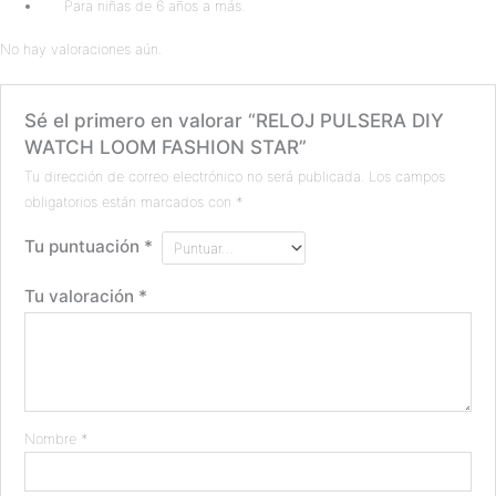
Para niñas de 6 años a más.
No hay valoraciones aún.
Sé el primero en valorar “RELOJ PULSERA DIY
WATCH LOOM FASHION STAR”
Tu dirección de correo electrónico no será publicada.
Los campos
obligatorios están marcados con
*
Tu puntuación
*
Tu valoración
*
Nombre
*