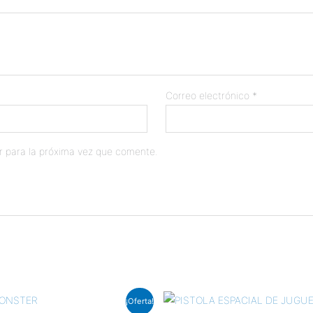
Correo electrónico
*
r para la próxima vez que comente.
El
El
¡Oferta!
cio
precio
precio