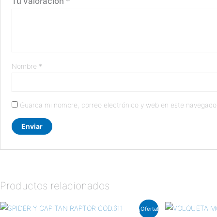
Tu valoración
*
Nombre
*
Guarda mi nombre, correo electrónico y web en este navegado
Productos relacionados
El
El
El
El
¡Oferta!
precio
precio
precio
pre