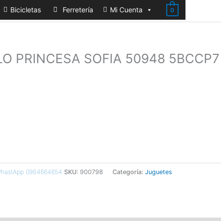
Bicicletas
Ferretería
Mi Cuenta
0
O PRINCESA SOFIA 50948 5BCCP7
 WhastApp 0984664654
SKU:
900798
Categoría:
Juguetes