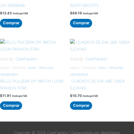
UN 10089068
52670 5BCCP7V
$
12.43
$
66.19
Incluye IVA
Incluye IVA
Comprar
Comprar
Sold By:
ComFranklin
Sold By:
ComFranklin
Asesor - Contacto:
Carlos - WhastApp
Asesor - Contacto:
Carlos - WhastApp
0984664654
0984664654
RELOJ PULSERA DIY WATCH LOOM
CUADROS DE EVA JME-1362A
FASHION STAR
5JCH14G
$
11.91
$
10.70
Incluye IVA
Incluye IVA
Comprar
Comprar
Copyright © 2026
ComFranklin
| Desarrollado por WebMaster