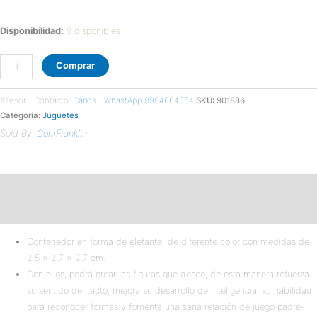
Disponibilidad:
9 disponibles
Comprar
Asesor - Contacto:
Carlos - WhastApp 0984664654
SKU:
901886
Categoría:
Juguetes
Sold By:
ComFranklin
Descripción
Valoraciones (0)
Contenedor en forma de elefante de diferente color con medidas de
2.5 x 2.7 x 2.7 cm.
Con ellos, podrá crear las figuras que desee, de esta manera refuerza
su sentido del tacto, mejora su desarrollo de inteligencia, su habilidad
para reconocer formas y fomenta una sana relación de juego padre-