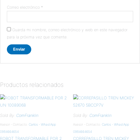
Correo electrónico
*
Guarda mi nombre, correo electrónico y web en este navegador
para la próxima vez que comente.
Productos relacionados
Sold By:
ComFranklin
Sold By:
ComFranklin
Asesor - Contacto:
Carlos - WhastApp
Asesor - Contacto:
Carlos - WhastApp
0984664654
0984664654
ROBOT TRANSFORMABLE POR 2
CORREPASILLO TREN MICKEY