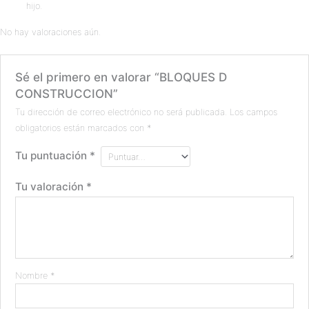
hijo.
No hay valoraciones aún.
Sé el primero en valorar “BLOQUES D
CONSTRUCCION”
Tu dirección de correo electrónico no será publicada.
Los campos
obligatorios están marcados con
*
Tu puntuación
*
Tu valoración
*
Nombre
*