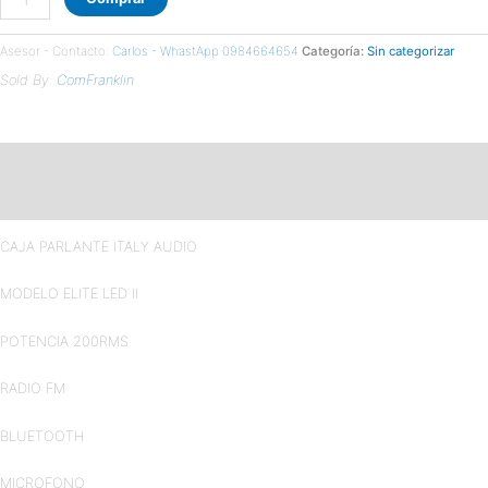
MIC
cantidad
Asesor - Contacto:
Carlos - WhastApp 0984664654
Categoría:
Sin categorizar
Sold By:
ComFranklin
Descripción
Valoraciones (0)
CAJA PARLANTE ITALY AUDIO
MODELO ELITE LED II
POTENCIA 200RMS
RADIO FM
BLUETOOTH
MICROFONO