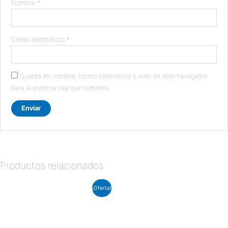
Nombre
*
Correo electrónico
*
Guarda mi nombre, correo electrónico y web en este navegador
para la próxima vez que comente.
Productos relacionados
El
El
¡Oferta!
precio
precio
original
actual
era:
es:
$16.98.
$15.28.