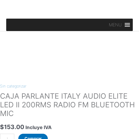
Ir
al
contenido
MENU
CAJA
PARLANTE
ITALY
Sin categorizar
AUDIO
ELITE
CAJA PARLANTE ITALY AUDIO ELITE
LED
LED II 200RMS RADIO FM BLUETOOTH
II
MIC
200RMS
RADIO
$
153.00
Incluye IVA
FM
BLUETOOTH
Comprar