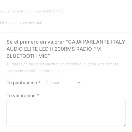
VENTILADOR EN EL AMPLIFICADOR
No hay valoraciones aún.
Sé el primero en valorar “CAJA PARLANTE ITALY
AUDIO ELITE LED II 200RMS RADIO FM
BLUETOOTH MIC”
Tu dirección de correo electrónico no será publicada.
Los campos
obligatorios están marcados con
*
Tu puntuación
*
Tu valoración
*