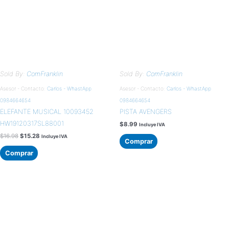
Sold By:
ComFranklin
Sold By:
ComFranklin
Asesor - Contacto:
Carlos - WhastApp
Asesor - Contacto:
Carlos - WhastApp
0984664654
0984664654
ELEFANTE MUSICAL 10093452
PISTA AVENGERS
HW19120317SL88001
$
8.99
Incluye IVA
$
16.98
$
15.28
Incluye IVA
Comprar
Comprar