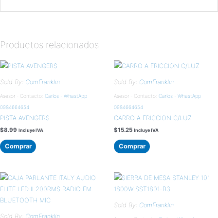
Productos relacionados
Sold By:
ComFranklin
Sold By:
ComFranklin
Asesor - Contacto:
Carlos - WhastApp
Asesor - Contacto:
Carlos - WhastApp
0984664654
0984664654
PISTA AVENGERS
CARRO A FRICCION C/LUZ
$
8.99
$
15.25
Incluye IVA
Incluye IVA
Comprar
Comprar
Sold By:
ComFranklin
Sold By:
ComFranklin