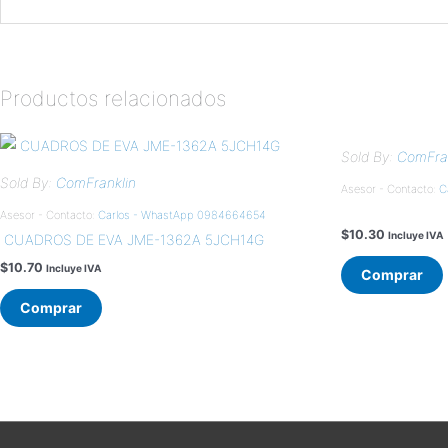
Productos relacionados
Sold By:
ComFran
Sold By:
ComFranklin
Asesor - Contacto:
C
Asesor - Contacto:
Carlos - WhastApp 0984664654
$
10.30
Incluye IVA
CUADROS DE EVA JME-1362A 5JCH14G
$
10.70
Incluye IVA
Comprar
Comprar