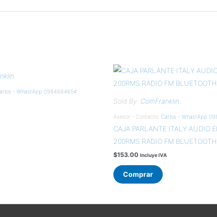
klin
arlos - WhastApp 0984664654
Sold By:
ComFranklin
Asesor - Contacto:
Carlos - WhastApp 0
CAJA PARLANTE ITALY AUDIO EL
200RMS RADIO FM BLUETOOTH
$
153.00
Incluye IVA
Comprar