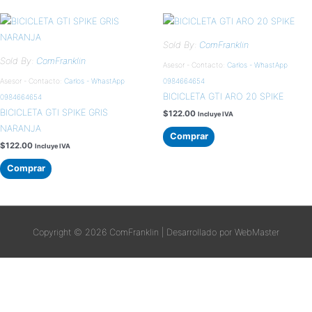
Sold By:
ComFranklin
Sold By:
ComFranklin
Asesor - Contacto:
Carlos - WhastApp
Asesor - Contacto:
Carlos - WhastApp
0984664654
BICICLETA GTI ARO 20 SPIKE
0984664654
BICICLETA GTI SPIKE GRIS
$
122.00
Incluye IVA
NARANJA
Comprar
$
122.00
Incluye IVA
Comprar
Copyright © 2026
ComFranklin
| Desarrollado por WebMaster