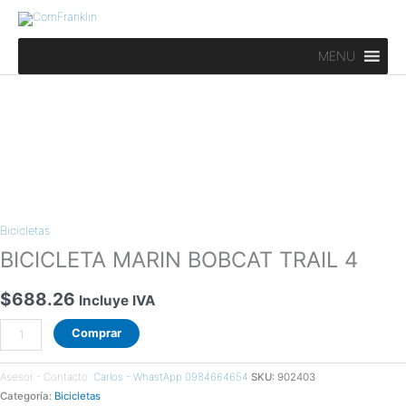
Ir
al
contenido
MENU
BICICLETA
MARIN
Bicicletas
BOBCAT
TRAIL
BICICLETA MARIN BOBCAT TRAIL 4
4
cantidad
$
688.26
Incluye IVA
Comprar
Asesor - Contacto:
Carlos - WhastApp 0984664654
SKU:
902403
Categoría:
Bicicletas