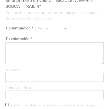
Sé el primero en valorar “BICICLETA MARIN
BOBCAT TRAIL 4”
Tu dirección de correo electrónico no será publicada.
Los campos
obligatorios están marcados con
*
Tu puntuación
*
Tu valoración
*
Nombre
*
Correo electrónico
*
Guarda mi nombre, correo electrónico y web en este navegador