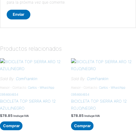
para la próxima vez que comente.
Productos relacionados
Sold By:
ComFranklin
Sold By:
ComFranklin
Asesor - Contacto:
Carlos - WhastApp
Asesor - Contacto:
Carlos - WhastApp
0984664654
0984664654
BICICLETA TOP SIERRA ARO 12
BICICLETA TOP SIERRA ARO 12
AZUL/NEGRO
ROJO/NEGRO
$
78.85
$
78.85
Incluye IVA
Incluye IVA
Comprar
Comprar