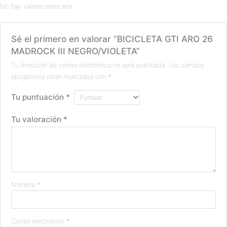
No hay valoraciones aún.
Sé el primero en valorar “BICICLETA GTI ARO 26
MADROCK III NEGRO/VIOLETA”
Tu dirección de correo electrónico no será publicada.
Los campos
obligatorios están marcados con
*
Tu puntuación
*
Tu valoración
*
Nombre
*
Correo electrónico
*