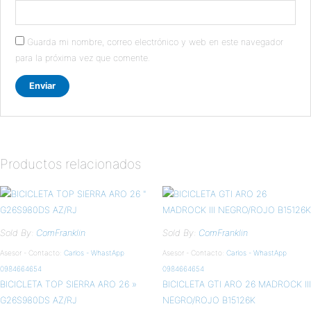
Guarda mi nombre, correo electrónico y web en este navegador
para la próxima vez que comente.
Productos relacionados
Sold By:
ComFranklin
Sold By:
ComFranklin
Asesor - Contacto:
Carlos - WhastApp
Asesor - Contacto:
Carlos - WhastApp
0984664654
0984664654
BICICLETA TOP SIERRA ARO 26 »
BICICLETA GTI ARO 26 MADROCK III
G26S980DS AZ/RJ
NEGRO/ROJO B15126K