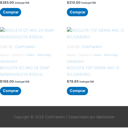
$
285.00
$
210.00
Incluye IVA
Incluye IVA
Comprar
Comprar
Sold By:
ComFranklin
Sold By:
ComFranklin
Asesor - Contacto:
Carlos - WhastApp
Asesor - Contacto:
Carlos - WhastApp
0984664654
0984664654
BICICLETA GTI ARO 24 SNAP
BICICLETA TOP SIERRA ARO 12
NEGRO/VIOLETA B15024J
ROJO/NEGRO
$
188.00
$
78.85
Incluye IVA
Incluye IVA
Comprar
Comprar
Copyright © 2026
ComFranklin
| Desarrollado por WebMaster