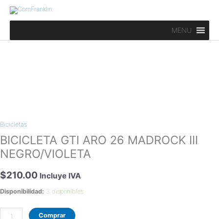
Ir
al
contenido
MENU
BICICLETA
GTI
Bicicletas
ARO
26
BICICLETA GTI ARO 26 MADROCK III
MADROCK
NEGRO/VIOLETA
III
NEGRO/VIOLETA
$
210.00
Incluye IVA
cantidad
Disponibilidad:
3 disponibles
Comprar