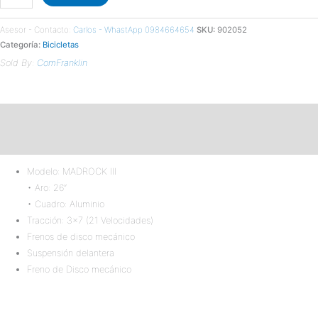
Asesor - Contacto:
Carlos - WhastApp 0984664654
SKU:
902052
Categoría:
Bicicletas
Sold By:
ComFranklin
Descripción
Valoraciones (0)
Modelo: MADROCK III
• Aro: 26”
• Cuadro: Aluminio
Tracción: 3×7 (21 Velocidades)
Frenos de disco mecánico
Suspensión delantera
Freno de Disco mecánico