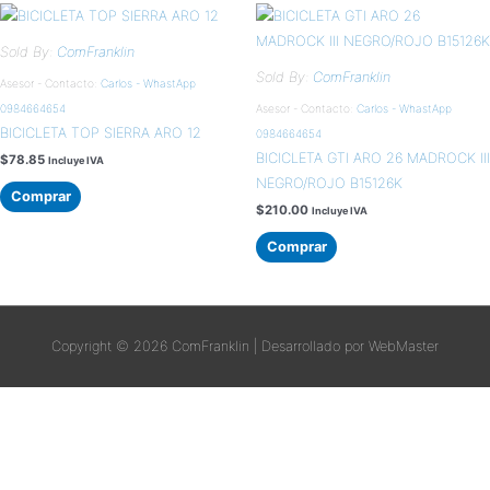
Sold By:
ComFranklin
Sold By:
ComFranklin
Asesor - Contacto:
Carlos - WhastApp
0984664654
Asesor - Contacto:
Carlos - WhastApp
BICICLETA TOP SIERRA ARO 12
0984664654
BICICLETA GTI ARO 26 MADROCK III
$
78.85
Incluye IVA
NEGRO/ROJO B15126K
Comprar
$
210.00
Incluye IVA
Comprar
Copyright © 2026
ComFranklin
| Desarrollado por WebMaster