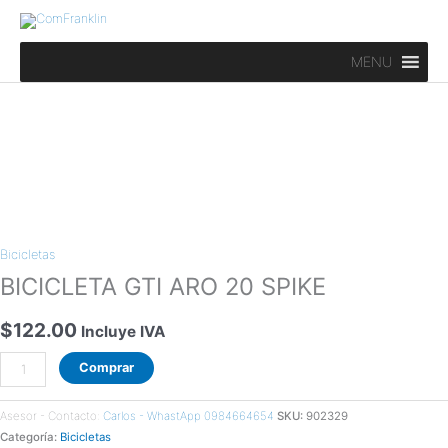
Ir
al
contenido
MENU
BICICLETA
GTI
Bicicletas
ARO
20
BICICLETA GTI ARO 20 SPIKE
SPIKE
cantidad
$
122.00
Incluye IVA
Comprar
Asesor - Contacto:
Carlos - WhastApp 0984664654
SKU:
902329
Categoría:
Bicicletas