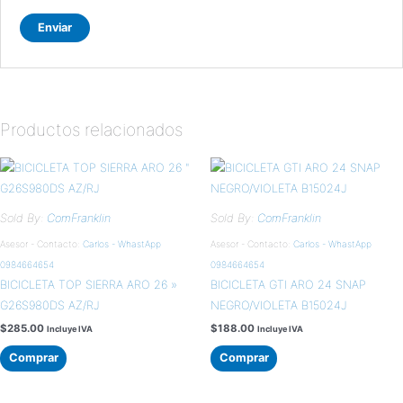
Productos relacionados
Sold By:
ComFranklin
Sold By:
ComFranklin
Asesor - Contacto:
Carlos - WhastApp
Asesor - Contacto:
Carlos - WhastApp
0984664654
0984664654
BICICLETA TOP SIERRA ARO 26 »
BICICLETA GTI ARO 24 SNAP
G26S980DS AZ/RJ
NEGRO/VIOLETA B15024J
$
285.00
$
188.00
Incluye IVA
Incluye IVA
Comprar
Comprar