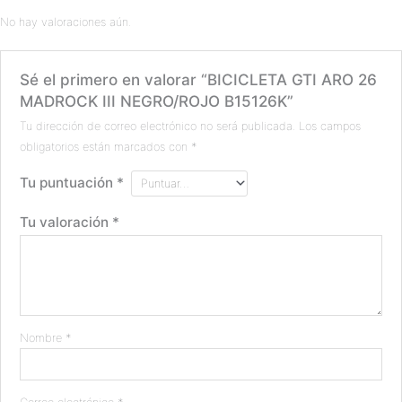
No hay valoraciones aún.
Sé el primero en valorar “BICICLETA GTI ARO 26
MADROCK III NEGRO/ROJO B15126K”
Tu dirección de correo electrónico no será publicada.
Los campos
obligatorios están marcados con
*
Tu puntuación
*
Tu valoración
*
Nombre
*