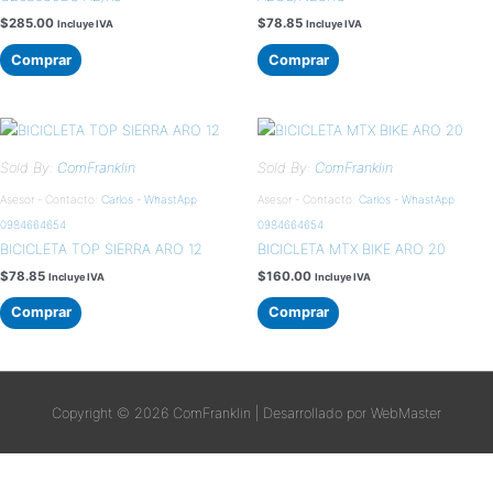
$
285.00
$
78.85
Incluye IVA
Incluye IVA
Comprar
Comprar
Sold By:
ComFranklin
Sold By:
ComFranklin
Asesor - Contacto:
Carlos - WhastApp
Asesor - Contacto:
Carlos - WhastApp
0984664654
0984664654
BICICLETA TOP SIERRA ARO 12
BICICLETA MTX BIKE ARO 20
$
78.85
$
160.00
Incluye IVA
Incluye IVA
Comprar
Comprar
Copyright © 2026
ComFranklin
| Desarrollado por WebMaster