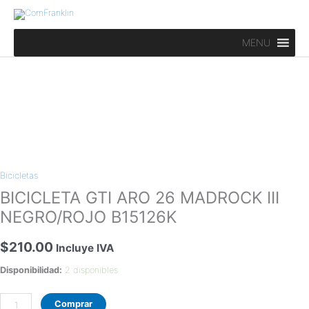
Ir
al
contenido
MENU
BICICLETA
GTI
Bicicletas
ARO
26
BICICLETA GTI ARO 26 MADROCK III
MADROCK
NEGRO/ROJO B15126K
III
NEGRO/ROJO
$
210.00
Incluye IVA
B15126K
Disponibilidad:
2 disponibles
cantidad
Comprar