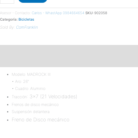
Asesor - Contacto:
Carlos - WhastApp 0984664654
SKU:
902058
Categoría:
Bicicletas
Sold By:
ComFranklin
Descripción
Valoraciones (0)
Modelo: MADROCK III
• Aro: 26”
• Cuadro: Aluminio
: 3×7 (21 Velocidades)
Tracción
Frenos de disco mecánico
Suspensión delantera
Freno de Disco mecánico