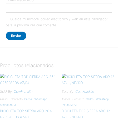
Correo electrónico
*
Guarda mi nombre, correo electrónico y web en este navegador
para la próxima vez que comente.
Productos relacionados
Sold By:
ComFranklin
Sold By:
ComFranklin
Asesor - Contacto:
Carlos - WhastApp
Asesor - Contacto:
Carlos - WhastApp
0984664654
0984664654
BICICLETA TOP SIERRA ARO 26 »
BICICLETA TOP SIERRA ARO 12
G26S980DS AZ/RJ
AZUL/NEGRO