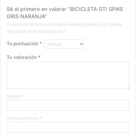
Sé el primero en valorar “BICICLETA GTI SPIKE
GRIS NARANJA”
Tu dirección de correo electrónico no será publicada.
Los campos
obligatorios están marcados con
*
Tu puntuación
*
Tu valoración
*
Nombre
*
Correo electrónico
*