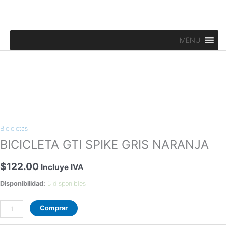
Ir
al
contenido
MENU
BICICLETA
GTI
Bicicletas
SPIKE
GRIS
BICICLETA GTI SPIKE GRIS NARANJA
NARANJA
cantidad
$
122.00
Incluye IVA
Disponibilidad:
5 disponibles
Comprar