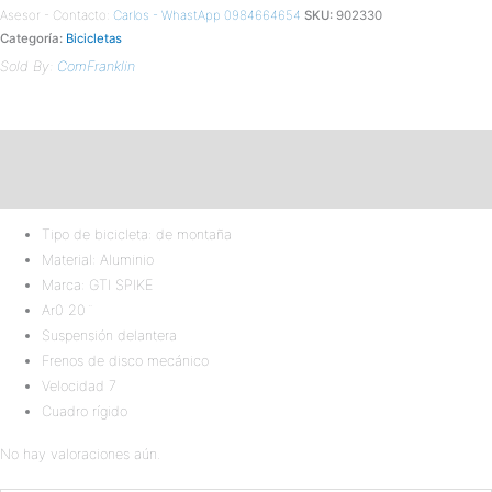
Asesor - Contacto:
Carlos - WhastApp 0984664654
SKU:
902330
Categoría:
Bicicletas
Sold By:
ComFranklin
Descripción
Valoraciones (0)
Tipo de bicicleta:
de montaña
Material:
Aluminio
Marca: GTI SPIKE
Ar0 20¨
Suspensión delantera
Frenos de disco mecánico
Velocidad 7
Cuadro rígido
No hay valoraciones aún.