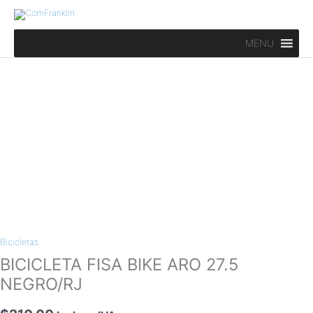
Ir
al
contenido
MENU
BICICLETA
FISA
BIKE
ARO
27.5
NEGRO/RJ
Bicicletas
cantidad
BICICLETA FISA BIKE ARO 27.5
NEGRO/RJ