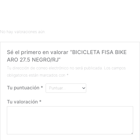
No hay valoraciones aún.
Sé el primero en valorar “BICICLETA FISA BIKE
ARO 27.5 NEGRO/RJ”
Tu dirección de correo electrónico no será publicada.
Los campos
obligatorios están marcados con
*
Tu puntuación
*
Tu valoración
*