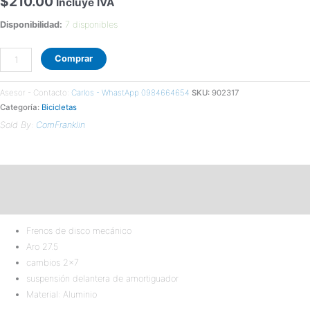
$
210.00
Incluye IVA
Disponibilidad:
7 disponibles
Comprar
Asesor - Contacto:
Carlos - WhastApp 0984664654
SKU:
902317
Categoría:
Bicicletas
Sold By:
ComFranklin
Descripción
Valoraciones (0)
Frenos de disco mecánico
Aro 27.5
cambios 2×7
suspensión delantera de amortiguador
Material: Aluminio