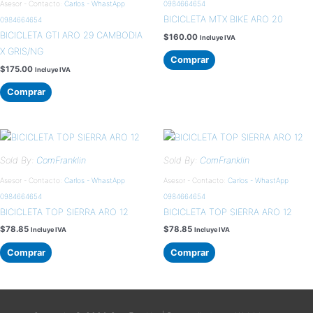
Asesor - Contacto:
Carlos - WhastApp
0984664654
BICICLETA MTX BIKE ARO 20
0984664654
BICICLETA GTI ARO 29 CAMBODIA
$
160.00
Incluye IVA
X GRIS/NG
Comprar
$
175.00
Incluye IVA
Comprar
Sold By:
ComFranklin
Sold By:
ComFranklin
Asesor - Contacto:
Carlos - WhastApp
Asesor - Contacto:
Carlos - WhastApp
0984664654
0984664654
BICICLETA TOP SIERRA ARO 12
BICICLETA TOP SIERRA ARO 12
$
78.85
$
78.85
Incluye IVA
Incluye IVA
Comprar
Comprar