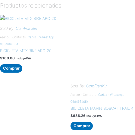
Productos relacionados
Sold By:
ComFranklin
Asesor - Contacto:
Carlos - WhastApp
0984664654
BICICLETA MTX BIKE ARO 20
$
160.00
Incluye IVA
Comprar
Sold By:
ComFranklin
Asesor - Contacto:
Carlos - WhastApp
0984664654
BICICLETA MARIN BOBCAT TRAIL 4
$
688.26
Incluye IVA
Comprar