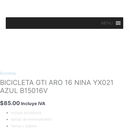
Ir
al
contenido
MENU
BICICLETA
GTI
Bicicletas
ARO
16
BICICLETA GTI ARO 16 NINA YX021
NINA
AZUL B15016V
YX021
AZUL
$
85.00
Incluye IVA
B15016V
incluye accesorios
cantidad
llantas de entrenamiento
frenos v dobles