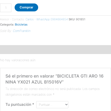
Comprar
Asesor - Contacto:
Carlos - WhastApp 0984664654
SKU:
901851
Categoría:
Bicicletas
Sold By:
ComFranklin
Valoraciones (0)
No hay valoraciones aún.
Sé el primero en valorar “BICICLETA GTI ARO 16
NINA YX021 AZUL B15016V”
Tu dirección de correo electrónico no será publicada.
Los campos
obligatorios están marcados con
*
Tu puntuación
*