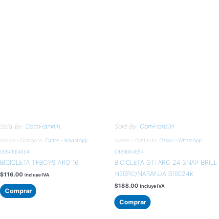
Sold By:
ComFranklin
Sold By:
ComFranklin
Asesor - Contacto:
Carlos - WhastApp
Asesor - Contacto:
Carlos - WhastApp
0984664654
0984664654
BICICLETA TFBOYS ARO 16
BICICLETA GTI ARO 24 SNAP BRILL
NEGRO/NARANJA B15024K
$
116.00
Incluye IVA
$
188.00
Incluye IVA
Comprar
Comprar