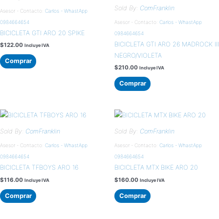
Sold By:
ComFranklin
Asesor - Contacto:
Carlos - WhastApp
0984664654
Asesor - Contacto:
Carlos - WhastApp
BICICLETA GTI ARO 20 SPIKE
0984664654
BICICLETA GTI ARO 26 MADROCK III
$
122.00
Incluye IVA
NEGRO/VIOLETA
Comprar
$
210.00
Incluye IVA
Comprar
Sold By:
ComFranklin
Sold By:
ComFranklin
Asesor - Contacto:
Carlos - WhastApp
Asesor - Contacto:
Carlos - WhastApp
0984664654
0984664654
BICICLETA TFBOYS ARO 16
BICICLETA MTX BIKE ARO 20
$
116.00
$
160.00
Incluye IVA
Incluye IVA
Comprar
Comprar