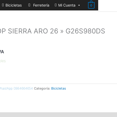
Bicicletas
Ferretería
Mi Cuenta
0
OP SIERRA ARO 26 » G26S980DS
VA
bles
 WhastApp 0984664654
Categoría:
Bicicletas