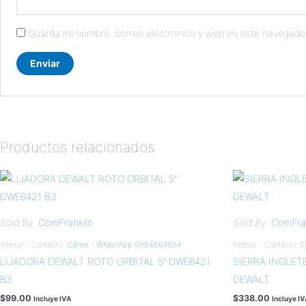
Guarda mi nombre, correo electrónico y web en este navegado
Productos relacionados
Sold By:
ComFranklin
Sold By:
ComFran
Asesor - Contacto:
Carlos - WhastApp 0984664654
Asesor - Contacto:
C
LIJADORA DEWALT ROTO ORBITAL 5” DWE6421
SIERRA INGLET
B3
DEWALT
$
99.00
$
338.00
Incluye IVA
Incluye I