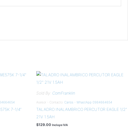
Sold By:
ComFranklin
984664654
Asesor - Contacto:
Carlos - WhastApp 0984664654
75K 7-1/4″
TALADRO INALAMBRICO PERCUTOR EAGLE 1/2″
21V 1.5AH
$
129.00
Incluye IVA