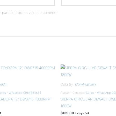
r para la próxima vez que comente.
klin
Sold By:
ComFranklin
arlos - WhastApp 0984664654
Asesor - Contacto:
Carlos - WhastApp 0
EADORA 12″ DWS715 4000RPM
SIERRA CIRCULAR DEWALT DWE5
1800W
$
139.00
VA
Incluye IVA