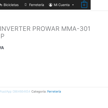
Bicicletas
Ferretería
Mi Cuenta
0
INVERTER PROWAR MMA-301
MP
VA
 WhastApp 0984664654
Categoría:
Ferretería