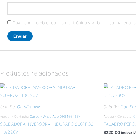
Guarda mi nombre, correo electrónico y web en este navegado
Productos relacionados
Sold By:
ComFranklin
Sold By:
ComFran
Asesor - Contacto:
Carlos - WhastApp 0984664654
Asesor - Contacto:
C
SOLDADORA INVERSORA INDURARC 200PRO2
TALADRO PERC
110/220V
$
220.00
Incluye I