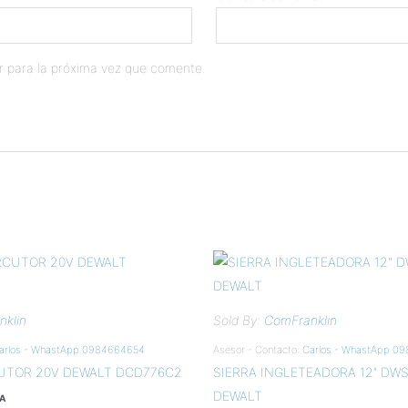
r para la próxima vez que comente.
klin
Sold By:
ComFranklin
arlos - WhastApp 0984664654
Asesor - Contacto:
Carlos - WhastApp 0
UTOR 20V DEWALT DCD776C2
SIERRA INGLETEADORA 12″ DW
DEWALT
VA