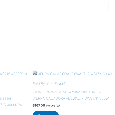
Sold By:
ComFranklin
Asesor - Contacto:
Carlos - WhastApp 0984664654
SIERRA CALADORA «DEWALT» DW317K 600W
984664654
S715 4000RPM
$
167.00
Incluye IVA