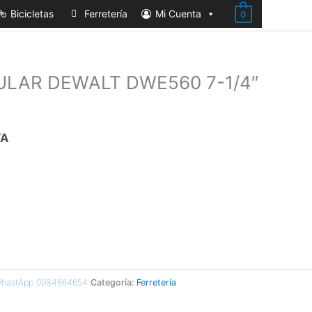
Bicicletas
Ferretería
Mi Cuenta
0
ULAR DEWALT DWE560 7-1/4″
VA
 WhastApp 0984664654
Categoría:
Ferretería