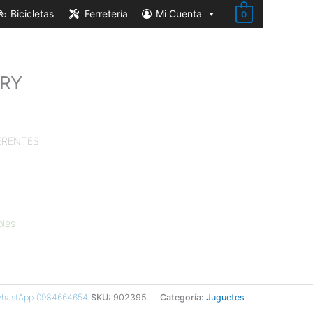
Bicicletas
Ferretería
Mi Cuenta
0
ORY
ERENTES
bles
 WhastApp 0984664654
SKU:
902395
Categoría:
Juguetes