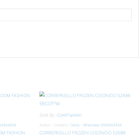
Sold By:
ComFranklin
984664654
Asesor - Contacto:
Carlos - WhastApp 0984664654
OM FASHION
CORREPASILLO FROZEN C/SONIDO 52688