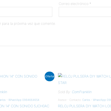
Correo electrónico
*
r para la próxima vez que comente.
¡Oferta!
ecio
tual
:
0.50.
klin
Sold By:
ComFranklin
arlos - WhastApp 0984664654
Asesor - Contacto:
Carlos - WhastApp 0
ON 14″ CON SONIDO 5JCH0AC
RELOJ PULSERA DIY WATCH LO