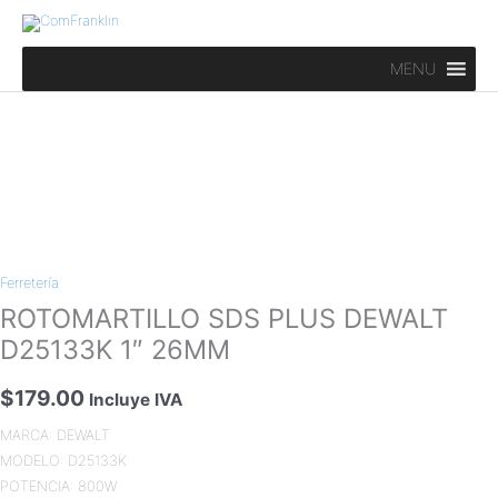
Ir
al
contenido
MENU
ROTOMARTILLO
SDS
Ferretería
PLUS
DEWALT
ROTOMARTILLO SDS PLUS DEWALT
D25133K
D25133K 1″ 26MM
1″
26MM
$
179.00
Incluye IVA
cantidad
MARCA: DEWALT
MODELO: D25133K
POTENCIA: 800W