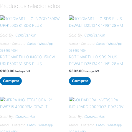
Productos relacionados
Sold By:
ComFranklin
Sold By:
ComFranklin
Asesor - Contacto:
Carlos - WhastApp
Asesor - Contacto:
Carlos - WhastApp
0984664654
0984664654
ROTOMARTILLO INGCO 1500W
ROTOMARTILLO SDS PLUS
URH1500281 SDS PLUS
DEWALT D25134K 1-1/8″ 28MM
$
180.00
$
302.00
Incluye IVA
Incluye IVA
Comprar
Comprar
Sold By:
ComFranklin
Sold By:
ComFranklin
Asesor - Contacto:
Carlos - WhastApp
Asesor - Contacto:
Carlos - WhastApp
0984664654
0984664654