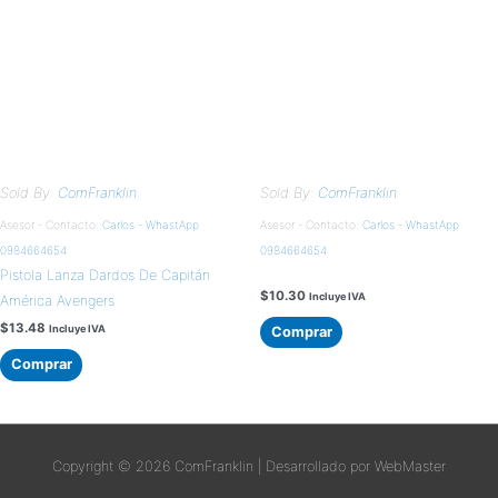
Sold By:
ComFranklin
Sold By:
ComFranklin
Asesor - Contacto:
Carlos - WhastApp
Asesor - Contacto:
Carlos - WhastApp
0984664654
0984664654
Pistola Lanza Dardos De Capitán
$
10.30
Incluye IVA
América Avengers
$
13.48
Incluye IVA
Comprar
Comprar
Copyright © 2026
ComFranklin
| Desarrollado por WebMaster