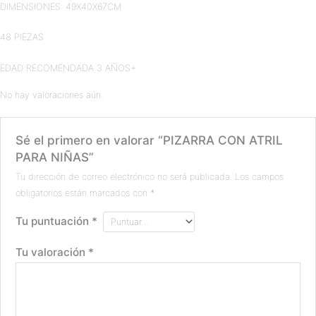
DIMENSIONES: 49X40X67CM
48 PIEZAS
EDAD RECOMENDADA 3 AÑOS+
No hay valoraciones aún.
Sé el primero en valorar “PIZARRA CON ATRIL
PARA NIÑAS”
Tu dirección de correo electrónico no será publicada.
Los campos
obligatorios están marcados con
*
Tu puntuación
*
Tu valoración
*