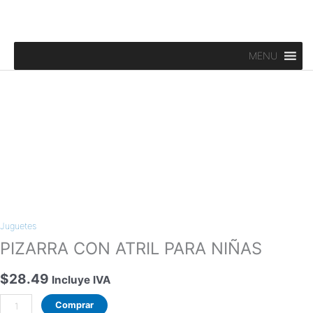
Ir
al
contenido
MENU
PIZARRA
CON
ATRIL
PARA
NIÑAS
Juguetes
cantidad
PIZARRA CON ATRIL PARA NIÑAS
$
28.49
Incluye IVA
Comprar