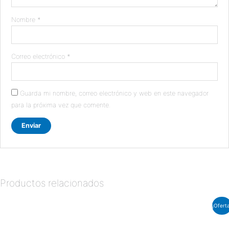
Nombre
*
Correo electrónico
*
Guarda mi nombre, correo electrónico y web en este navegador
para la próxima vez que comente.
Productos relacionados
El
El
¡Ofert
precio
precio
original
actual
era:
es: