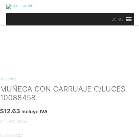
Ir
al
contenido
MENU
MUÑECA
CON
Juguetes
CARRUAJE
C/LUCES
MUÑECA CON CARRUAJE C/LUCES
10088458
10088458
cantidad
$
12.63
Incluye IVA
ANCHO: 33CM
ALTO:31 CM