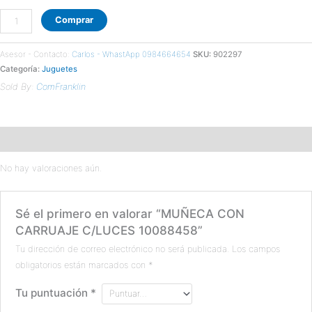
Comprar
Asesor - Contacto:
Carlos - WhastApp 0984664654
SKU:
902297
Categoría:
Juguetes
Sold By:
ComFranklin
Valoraciones (0)
No hay valoraciones aún.
Sé el primero en valorar “MUÑECA CON
CARRUAJE C/LUCES 10088458”
Tu dirección de correo electrónico no será publicada.
Los campos
obligatorios están marcados con
*
Tu puntuación
*