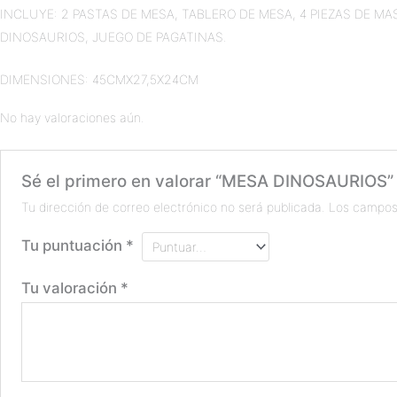
INCLUYE: 2 PASTAS DE MESA, TABLERO DE MESA, 4 PIEZAS DE 
DINOSAURIOS, JUEGO DE PAGATINAS.
DIMENSIONES: 45CMX27,5X24CM
No hay valoraciones aún.
Sé el primero en valorar “MESA DINOSAURIOS”
Tu dirección de correo electrónico no será publicada.
Los campos
Tu puntuación
*
Tu valoración
*