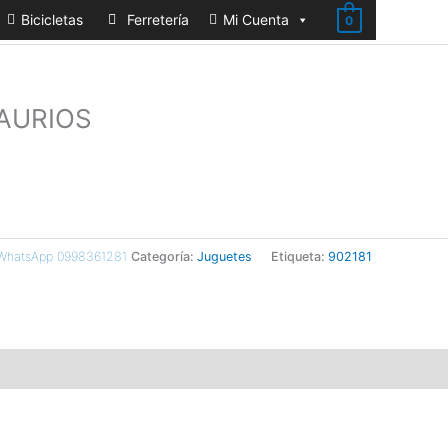
Bicicletas
Ferretería
Mi Cuenta
0
AURIOS
 WhatsApp 0998361281
Categoría:
Juguetes
Etiqueta:
902181