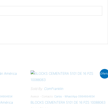
El
El
¡Ofert
precio
precio
original
actual
era:
es:
$9.90.
$8.91.
Sold By:
ComFranklin
984664654
Asesor - Contacto:
Carlos - WhastApp 0984664654
 América
BLOCKS CEMENTERA 5101 DE 16 PZS 10088063