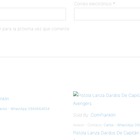
Correo electrónico
*
r para la próxima vez que comente.
klin
arlos - WhastApp 0984664654
Sold By:
ComFranklin
Asesor - Contacto:
Carlos - WhastApp 0
Pistola Lanza Dardos De Capitán