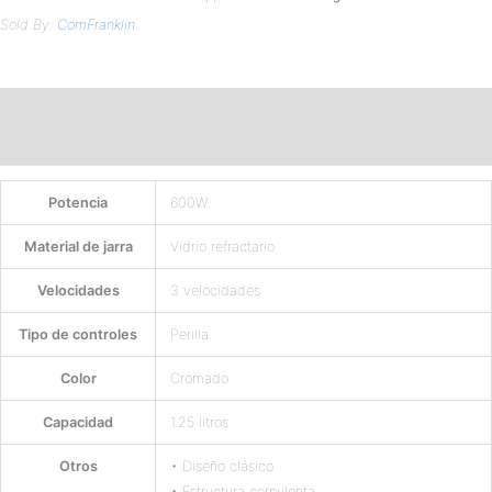
Sold By:
ComFranklin
Descripción
Valoraciones (0)
Potencia
600W
Material de jarra
Vidrio refractario
Velocidades
3 velocidades
Tipo de controles
Perilla
Color
Cromado
Capacidad
1.25 litros
Otros
• Diseño clásico
• Estructura corpulenta