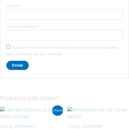
Nombre
*
Correo electrónico
*
Guarda mi nombre, correo electrónico y web en este navegador
para la próxima vez que comente.
Productos relacionados
El
El
¡Oferta!
precio
precio
original
actual
era:
es:
$25.00.
$22.00.
Sold By:
ComFranklin
Sold By:
ComFranklin