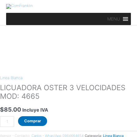
Ir
al
contenido
MENU
LICUADORA
OSTER
Linea Blanca
3
VELOCIDADES
LICUADORA OSTER 3 VELOCIDADES
MOD:
MOD: 4665
4665
cantidad
$
85.00
Incluye IVA
Comprar
Asesor - Contacto:
Carlos - WhastApp 0984664654
Categoría:
Linea Blanca