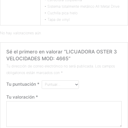
• Sistema totalmente metálico All Metal Drive
• Cuchilla pica hielo
• Tapa de vinyl
No hay valoraciones aún.
Sé el primero en valorar “LICUADORA OSTER 3
VELOCIDADES MOD: 4665”
Tu dirección de correo electrónico no será publicada.
Los campos
obligatorios están marcados con
*
Tu puntuación
*
Tu valoración
*