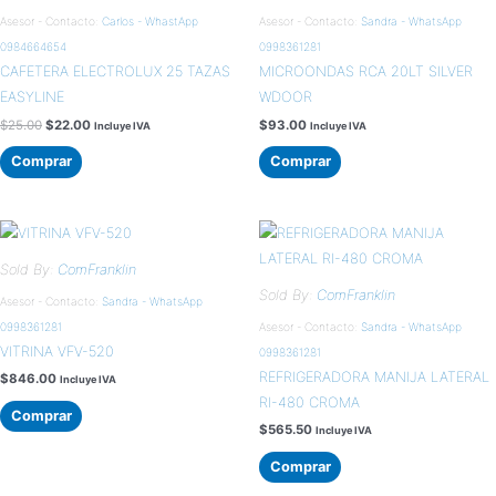
Asesor - Contacto:
Carlos - WhastApp
Asesor - Contacto:
Sandra - WhatsApp
0984664654
0998361281
CAFETERA ELECTROLUX 25 TAZAS
MICROONDAS RCA 20LT SILVER
EASYLINE
WDOOR
$
25.00
$
22.00
$
93.00
Incluye IVA
Incluye IVA
Comprar
Comprar
Sold By:
ComFranklin
Sold By:
ComFranklin
Asesor - Contacto:
Sandra - WhatsApp
0998361281
Asesor - Contacto:
Sandra - WhatsApp
VITRINA VFV-520
0998361281
REFRIGERADORA MANIJA LATERAL
$
846.00
Incluye IVA
RI-480 CROMA
Comprar
$
565.50
Incluye IVA
Comprar