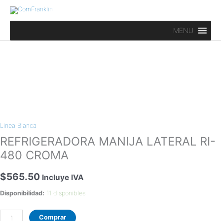
Ir
al
contenido
MENU
REFRIGERADORA
MANIJA
Linea Blanca
LATERAL
RI-
REFRIGERADORA MANIJA LATERAL RI-
480
480 CROMA
CROMA
cantidad
$
565.50
Incluye IVA
Disponibilidad:
11 disponibles
Comprar