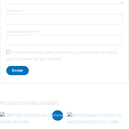
Nombre
*
Correo electrónico
*
Guarda mi nombre, correo electrónico y web en este navegador
para la próxima vez que comente.
Productos relacionados
El
El
¡Oferta!
precio
precio
original
actual
era:
es: