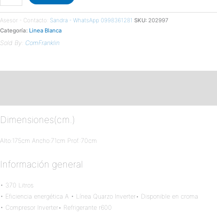
Asesor - Contacto:
Sandra - WhatsApp 0998361281
SKU:
202997
Categoría:
Linea Blanca
Sold By:
ComFranklin
Descripción
Valoraciones (0)
Dimensiones(cm.)
Alto:175cm Ancho:71cm Prof.:70cm
Información general
• 370 Litros
• Eficiencia energética A • Línea Quarzo Inverter• Disponible en croma
• Compresor Inverter• Refrigerante r600