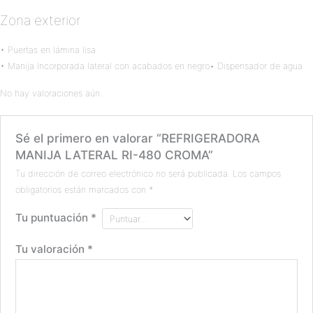
Zona exterior
• Puertas en lámina lisa
• Manija Incorporada lateral con acabados en negro• Dispensador de agua
No hay valoraciones aún.
Sé el primero en valorar “REFRIGERADORA
MANIJA LATERAL RI-480 CROMA”
Tu dirección de correo electrónico no será publicada.
Los campos
obligatorios están marcados con
*
Tu puntuación
*
Tu valoración
*