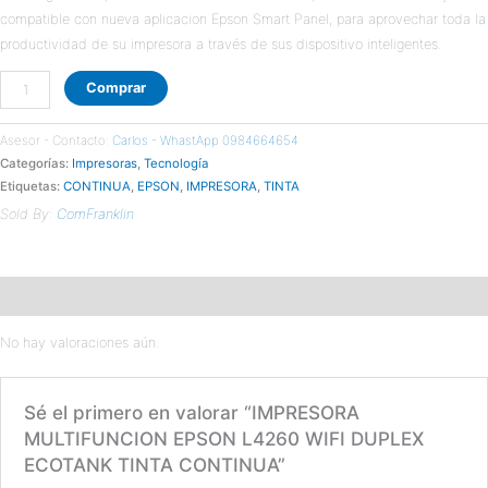
compatible con nueva aplicacion Epson Smart Panel, para aprovechar toda la
productividad de su impresora a través de sus dispositivo inteligentes.
Comprar
Asesor - Contacto:
Carlos - WhastApp 0984664654
Categorías:
Impresoras
,
Tecnología
Etiquetas:
CONTINUA
,
EPSON
,
IMPRESORA
,
TINTA
Sold By:
ComFranklin
Valoraciones (0)
No hay valoraciones aún.
Sé el primero en valorar “IMPRESORA
MULTIFUNCION EPSON L4260 WIFI DUPLEX
ECOTANK TINTA CONTINUA”