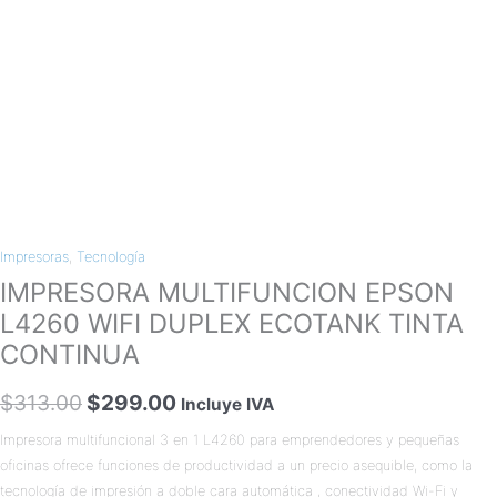
Impresoras
,
Tecnología
IMPRESORA MULTIFUNCION EPSON
L4260 WIFI DUPLEX ECOTANK TINTA
CONTINUA
$
313.00
$
299.00
Incluye IVA
Impresora multifuncional 3 en 1 L4260 para emprendedores y pequeñas
oficinas ofrece funciones de productividad a un precio asequible, como la
tecnología de impresión a doble cara automática , conectividad Wi-Fi y