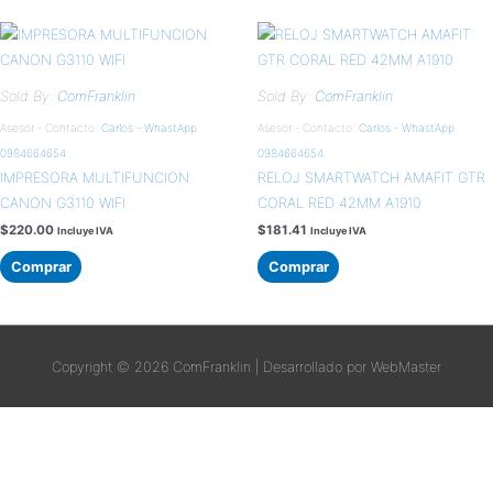
Sold By:
ComFranklin
Sold By:
ComFranklin
Asesor - Contacto:
Carlos - WhastApp
Asesor - Contacto:
Carlos - WhastApp
0984664654
0984664654
IMPRESORA MULTIFUNCION
RELOJ SMARTWATCH AMAFIT GTR
CANON G3110 WIFI
CORAL RED 42MM A1910
$
220.00
$
181.41
Incluye IVA
Incluye IVA
Comprar
Comprar
Copyright © 2026
ComFranklin
| Desarrollado por WebMaster