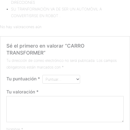
DIRECCIONES
SU TRANFORMACIÒN VA DE SER UN AUTOMÒVIL A
CONVERTISRSE EN ROBOT .
No hay valoraciones aún.
Sé el primero en valorar “CARRO
TRANSFORMER”
Tu dirección de correo electrónico no será publicada.
Los campos
obligatorios están marcados con
*
Tu puntuación
*
Tu valoración
*
Nombre
*