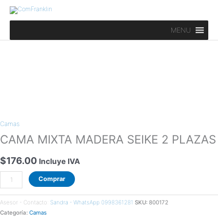
Ir
al
contenido
MENU
CAMA
MIXTA
Camas
MADERA
SEIKE
CAMA MIXTA MADERA SEIKE 2 PLAZAS
2
PLAZAS
$
176.00
Incluye IVA
cantidad
Comprar
Asesor - Contacto:
Sandra - WhatsApp 0998361281
SKU:
800172
Categoría:
Camas