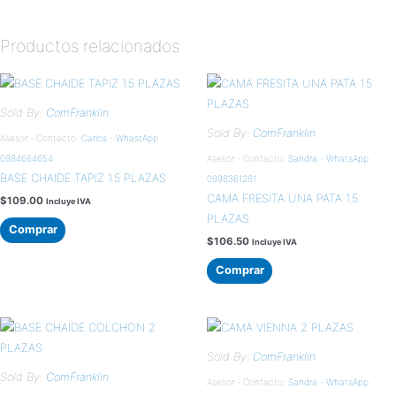
Productos relacionados
Sold By:
ComFranklin
Sold By:
ComFranklin
Asesor - Contacto:
Carlos - WhastApp
0984664654
Asesor - Contacto:
Sandra - WhatsApp
BASE CHAIDE TAPIZ 1.5 PLAZAS
0998361281
CAMA FRESITA UNA PATA 1.5
$
109.00
Incluye IVA
PLAZAS
Comprar
$
106.50
Incluye IVA
Comprar
Sold By:
ComFranklin
Sold By:
ComFranklin
Asesor - Contacto:
Sandra - WhatsApp