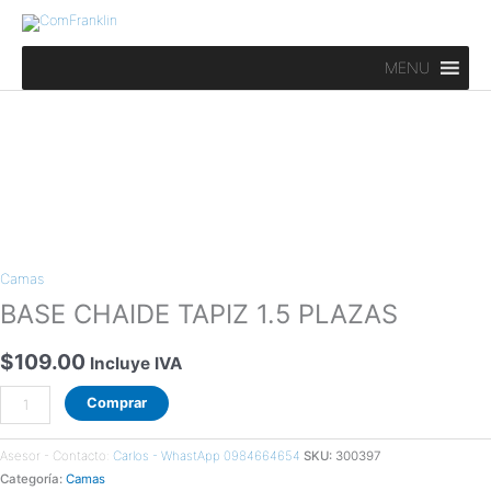
Ir
al
contenido
MENU
BASE
CHAIDE
Camas
TAPIZ
1.5
BASE CHAIDE TAPIZ 1.5 PLAZAS
PLAZAS
cantidad
$
109.00
Incluye IVA
Comprar
Asesor - Contacto:
Carlos - WhastApp 0984664654
SKU:
300397
Categoría:
Camas