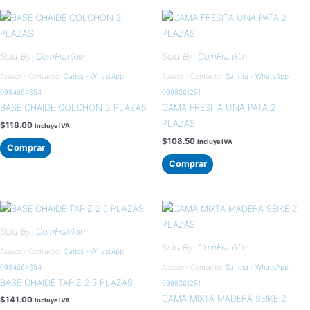
Sold By:
ComFranklin
Sold By:
ComFranklin
Asesor - Contacto:
Carlos - WhastApp
Asesor - Contacto:
Sandra - WhatsApp
0984664654
0998361281
BASE CHAIDE COLCHON 2 PLAZAS
CAMA FRESITA UNA PATA 2
PLAZAS
$
118.00
Incluye IVA
$
108.50
Incluye IVA
Comprar
Comprar
Sold By:
ComFranklin
Sold By:
ComFranklin
Asesor - Contacto:
Carlos - WhastApp
0984664654
Asesor - Contacto:
Sandra - WhatsApp
BASE CHAIDE TAPIZ 2.5 PLAZAS
0998361281
CAMA MIXTA MADERA SEIKE 2
$
141.00
Incluye IVA