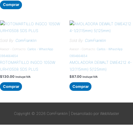
Comprar
Sold By:
ComFranklin
Sold By:
ComFranklin
Asesor - Contacto:
Carlos - WhastApp
Asesor - Contacto:
Carlos - WhastApp
0984664654
0984664654
ROTOMARTILLO INGCO 1050W
AMOLADORA DEWALT DWE4212 4-
URH10508 SDS PLUS
1/2(115mm) 5(125mm)
$
130.00
$
87.00
Incluye IVA
Incluye IVA
Comprar
Comprar
Copyright © 2026
ComFranklin
| Desarrollado por WebMaster