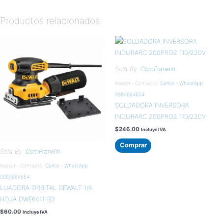
Productos relacionados
Sold By:
ComFranklin
Asesor - Contacto:
Carlos - WhastApp
0984664654
SOLDADORA INVERSORA
INDURARC 200PRO2 110/220V
$
246.00
Incluye IVA
Comprar
Sold By:
ComFranklin
Asesor - Contacto:
Carlos - WhastApp
0984664654
LIJADORA ORBITAL DEWALT 1/4
HOJA DWE6411-B3
$
60.00
Incluye IVA