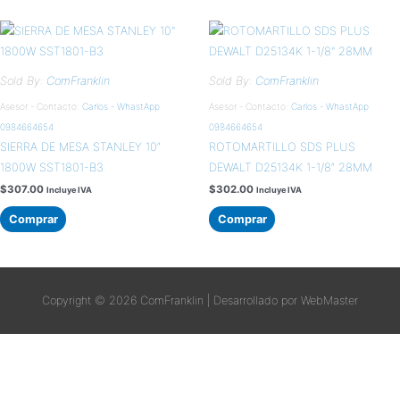
Sold By:
ComFranklin
Sold By:
ComFranklin
Asesor - Contacto:
Carlos - WhastApp
Asesor - Contacto:
Carlos - WhastApp
0984664654
0984664654
SIERRA DE MESA STANLEY 10″
ROTOMARTILLO SDS PLUS
1800W SST1801-B3
DEWALT D25134K 1-1/8″ 28MM
$
307.00
$
302.00
Incluye IVA
Incluye IVA
Comprar
Comprar
Copyright © 2026
ComFranklin
| Desarrollado por WebMaster