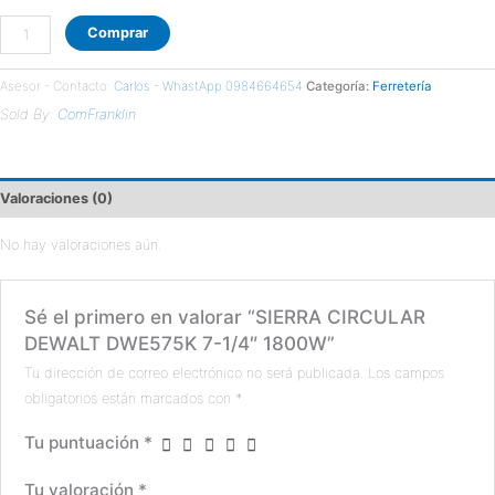
Comprar
Asesor - Contacto:
Carlos - WhastApp 0984664654
Categoría:
Ferretería
Sold By:
ComFranklin
Valoraciones (0)
No hay valoraciones aún.
Sé el primero en valorar “SIERRA CIRCULAR
DEWALT DWE575K 7-1/4″ 1800W”
Tu dirección de correo electrónico no será publicada.
Los campos
obligatorios están marcados con
*
Tu puntuación
*
Tu valoración
*