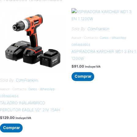
Sold By:
ComFranklin
Asesor - Contacto:
Carlos - WhastApp
0984664654
ASPIRADORA KARCHER WD1 3 EN 1
1200W
$
91.00
Incluye IVA
Comprar
Sold By:
ComFranklin
Asesor - Contacto:
Carlos - WhastApp
0984664654
TALADRO INALAMBRICO
PERCUTOR EAGLE 1/2″ 21V 1.5AH
$
129.00
Incluye IVA
Comprar