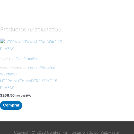
Productos relacionados
Sold By:
ComFranklin
Asesor - Contacto:
Sandra - WhatsApp
0998361281
LITERA MIXTA MADERA SEIKE 1.5
PLAZAS
$
268.50
Incluye IVA
Comprar
Copyright © 2026
ComFranklin
| Desarrollado por WebMaster