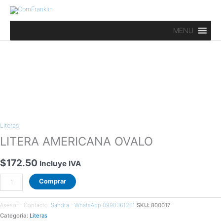
Ir
al
contenido
MENU
LITERA
AMERICANA
Literas
OVALO
cantidad
LITERA AMERICANA OVALO
$
172.50
Incluye IVA
Comprar
Asesor - Contacto:
Sandra - WhatsApp 0998361281
SKU:
800017
Categoría:
Literas