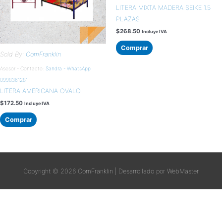
LITERA MIXTA MADERA SEIKE 1.5
PLAZAS
$
268.50
Incluye IVA
Comprar
Sold By:
ComFranklin
Asesor - Contacto:
Sandra - WhatsApp
0998361281
LITERA AMERICANA OVALO
$
172.50
Incluye IVA
Comprar
Copyright © 2026
ComFranklin
| Desarrollado por WebMaster